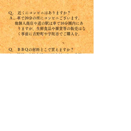
Q . 近くにコンビニはありますか？
A . 車で20分の所にコンビニございます。
他個人商店や道の駅
は車で10分圏内にあ
りますが、生鮮食品や雑貨等の販売
はな
く
事前に吉野町や宇陀市でご購入を。
Ｑ． ＢＢＱの材料どこで買えますか？
A . 橿原・宇陀方面から川上村に入る手前に
吉野町馬酔木
(あしび)焼き肉店がござい
ます。事前予約にてお肉・野
菜のテイク
アウトが可能です(火曜日定休)
Ｑ . 日帰り温泉はありますか？
A . ございます。
コチラ
ご参照くださいませ(水曜日定休)
Q . 雪の日ノーマルタイヤは大丈夫ですか？
A . スタッドレスタイヤ推奨します。山間部
なので橋が多
くよく凍結します。また、
国
道は雪が少なくても集落
内に入れば景