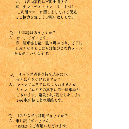
い。（古民家内は玄関土間まで
庭、テントサイトはノーリードok）
ご利用マナーに関しま
してはご配慮
とご協力を宜しくお願い致します。
Q . 駐車場はありますか？
A . はい、ございます。
第一駐車場と第二駐車場があり、
ご予約
日近くなりましたら詳細のご案内メール
を
お送りいたします。
Q . キャンプ道具を持ち込みたい。
近くに車をつけれますか？
A . キャンプエリアに車は入れませんが、
キャンプエリア
の真下に第一駐車場が
ご
ざいます。
階段が約7段ほどあります
が
徒歩30秒ほどの距離です。
Q . 1名からでも利用できますか？
A . 申し訳ございません。
2名様からご利用いただけます。