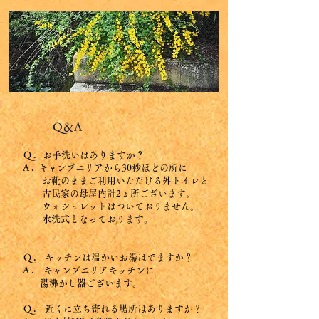
Q＆A
Q . お手洗いはありますか？
A . キャンプエリアから30秒ほどの所に
お靴のままご利用いただける外トイレと
古民家の母屋内計2ヵ所ございます。
ウォシュレットはついておりません。
水洗式となっております。
Q . キッチンは温かいお湯はでますか？
​
A . キャンプエリアキッチンに
湯沸かし器ございます。
Q . 近くに立ち寄れる場所はありますか？