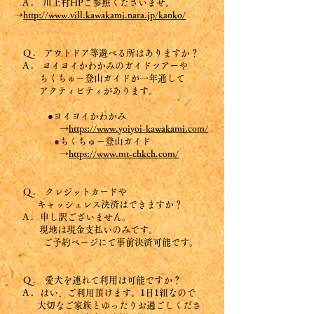
A . 川上村HPご参照くださいませ。
→
http://www.vill.kawakami.nara.jp/kanko/
Q . アウトドア等遊べる所はありますか？
A . ヨイヨイかわかみのガイドツアーや
ちくちゅー登山ガイドが一年通して
アクティビ
ティがあります。
●ヨイヨイかわかみ
→
https://www.yoiyoi-kawakami.com/
●
ちくちゅー登山ガイド
→
https://www.mt-chkch.com/
Q . クレジットカードや
キャッシュレス決済はできますか？
A . 申し訳ございません。
現地は現金支払い
のみです。
ご予約ページにて事前決済可能です。
Q . 愛犬を連れて利用は可能ですか？
A . はい、ご利用頂けます。1日1組なので
大切なご家族
とゆったりお過ごしくださ