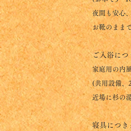
夜間も安心、サ
お靴のままでい
ご入浴につ
家庭用の内風呂
​ (共用設備、2
近場に杉の湯温
寝具につき