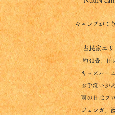
NuuN c
キャンプができ
古民家エリ
約30畳、田の
キッズルーム川
お手洗いがあ
雨の日はプロジ
ジェンガ、漫画et