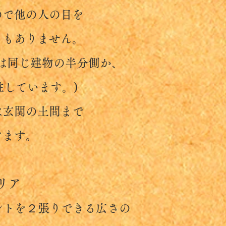
他の人の目を
ありません。
同じ建物の半分側か、
ています。)
関の土間まで
ます。
リア
ントを２張りできる広さの