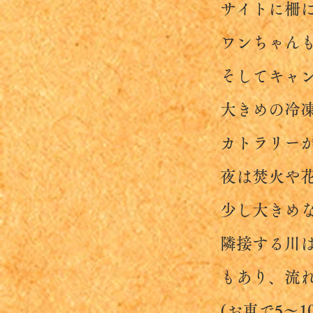
サイトに柵に囲
ワンちゃんも自
そしてキャンプ
大きめの冷凍
カトラリーが揃
夜は焚火や花火
少し大きめなプ
隣接する川は日
もあり、流れて
(お車で5～10