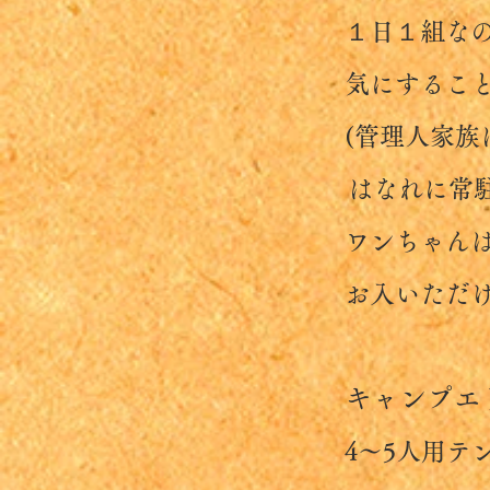
１日１組なので
気にすることも
(管理人家族は
はなれに常駐し
ワンちゃんは玄
お入いただけ
キャンプエ
​ 4～5人用テ