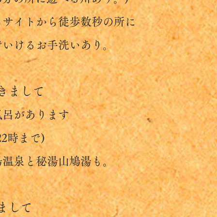
イトから徒歩数秒の所に
けるお手洗いあり。
きまして
があります
2時まで)
泉と秘湯山鳩湯も。
まして