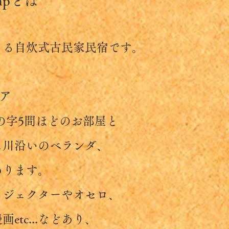
ampとは
る自炊式古民家民宿です。
ア
字5間ほどのお部屋と
沿いのベランダ、
ります。
ェクターやオセロ、
c...などあり、