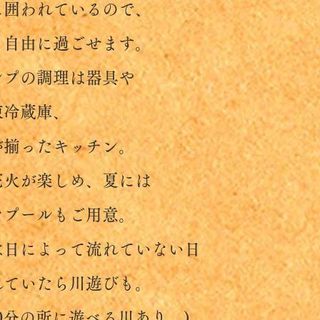
われているので、
由に過ごせます。
の調理は器具や
冷蔵庫、
ったキッチン。
が楽しめ、夏には
ールもご用意。
によって流れていない日
いたら川遊びも。
分の所に遊べる川あり。)